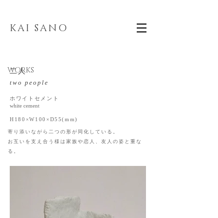
KAI SANO
WORKS
二人
two people
ホワイトセメント
white cement
H180×W100×D55(mm)
寄り添いながら二つの形が同化している。
お互いを支え合う様は家族や恋人、友人の姿と重な
る。