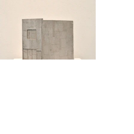
©
2018-2021
by Kai Sano.