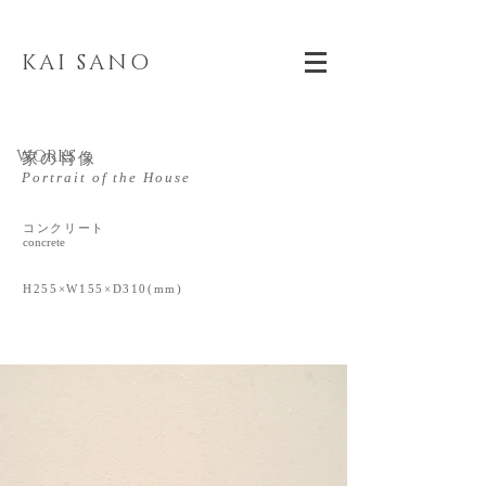
KAI SANO
WORKS
家の肖像
Portrait of the House
コンクリート
concrete
H255×W155×D310(mm)