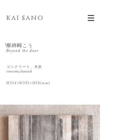
KAI SANO
WORKS
扉の向こう
Beyond the door
コンクリート、木炭
concrete,charcoal
H554×W395×D30(mm)