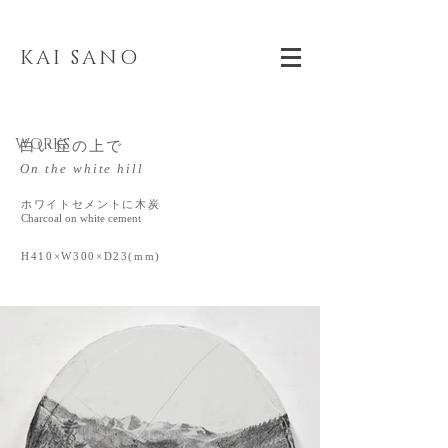
KAI SANO
WORKS
白い丘の上で
On the white hill
ホワイトセメントに木炭
Charcoal on white cement
H410×W300×D23(mm)