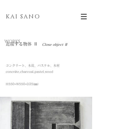
KAI SANO
WORKS
近接する物体 Ⅱ
Close object Ⅱ
コンクリート、木炭、パステル、木材
concrète,charcoal,pastel,wood
H550×W550×D35(㎜）