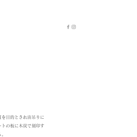
賞を目的とされ宙吊りに
ートの板に木炭で刻印す
る。