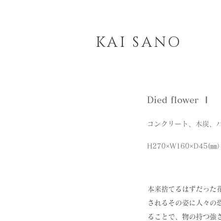
KAI SANO
Died flower Ⅰ
コンクリート、木炭、
H270×W160×D45(㎜
本来捨てるはずだった
されるその姿に人々の
ることで、物の持つ強