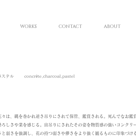
WORKS
CONTACT
ABOUT
パステル
concrète,charcoal,pastel
）
花々は、縄を巻かれ逆さ吊りにされて保管、鑑賞される。死んでなお鑑
恐ろしさや業を感じる。宙吊りにされたその姿を物質感の強いコンクリ
さと弱さを強調し、花の持つ弱さや儚さをより強く観るものに印象づけ