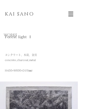
KAI SANO
WORKS
Forest light Ⅰ
コンクリート、木炭、金具
concrète,charcoal,métal
H450×W600×D10(㎜）